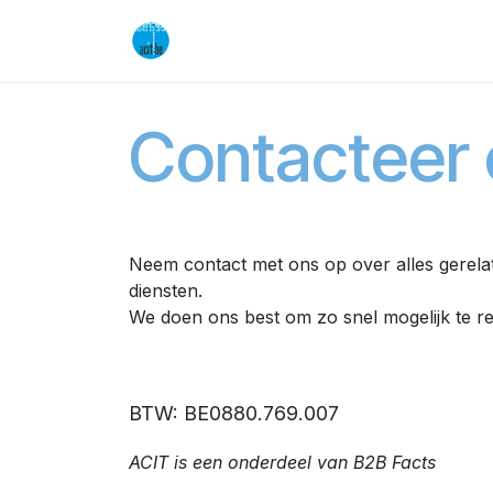
Overslaan naar inhoud
Startpagina
Oplossin
Contacteer
Neem contact met ons op over alles gerelat
diensten.
We doen ons best om zo snel mogelijk te r
BTW: BE0880.769.007
ACIT is een onderdeel van B2B Facts