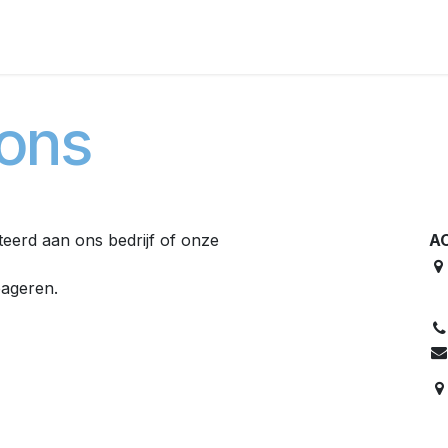
gen
Odoo
Support
Over Ons
Conta
 ons
eerd aan ons bedrijf of onze
AC
eageren.